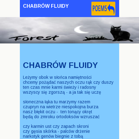
CHABRÓW FLUIDY
CHABRÓW FLUIDY
Leżymy obok w słońca namiętności
chcemy pożądać naszych oczu rąk czy duszy
ten czas mnie karmi świeży i radosny
wszyscy się zgorszą - a ja tak się uczę
słoneczna łąka tu marzymy razem
czupryn na wietrze niespokojna burza
nasz błękit oczu - ten tonący okręt
będą do zmroku ortodoksów wzruszać
czy karmin ust czy zapach skroni
czy gęsia skórka - palców drżenie
narkotyk genów biegnie z tobą