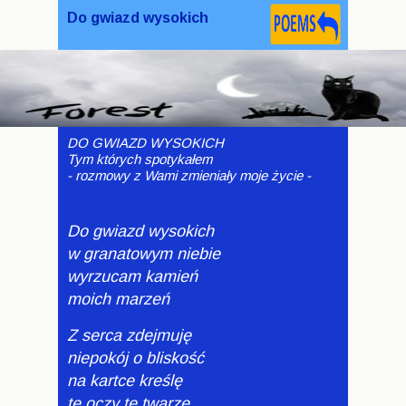
Do gwiazd wysokich
DO GWIAZD WYSOKICH
Tym których spotykałem
- rozmowy z Wami zmieniały moje życie -
Do gwiazd wysokich
w granatowym niebie
wyrzucam kamień
moich marzeń
Z serca zdejmuję
niepokój o bliskość
na kartce kreślę
te oczy te twarze