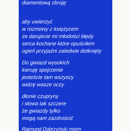
diamentową zbroję
aby uwierzyć
w rozmowy z księżycem
że darujecie mi młodości błędy
serca kochane które opuściłem
ogień przyjaźni zaledwie dotknięty
Do gwiazd wysokich
kieruję spojrzenie
jesteście tam wszyscy
widzę wasze oczy
dłonie czupryny
i słowa tak szczere
że gwiazdy tylko
mogą nam zazdrościć
Rajmund Dobrzyński moim