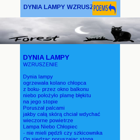
DYNIA LAMPY WZRUSZENIE
DYNIA LAMPY
WZRUSZENIE
Dynia lampy
ogrzewała kolano chłopca
z boku- przez okno balkonu
niebo położyło plamę błękitu
na jego stopie
Poruszał palcami
jakby całą skórą chciał wdychać
wieczorne powietrze
Lampa Niebo Chłopiec
- nie mieli pędzli czy szkicownika
On siedząc poruszając stopą