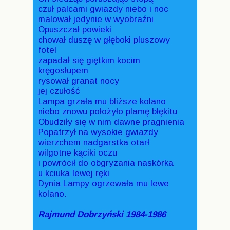
czuł palcami gwiazdy niebo i noc
malował jedynie w wyobraźni
Opuszczał powieki
chował duszę w głęboki pluszowy
fotel
zapadał się giętkim kocim
kręgosłupem
rysował granat nocy
jej czułość
Lampa grzała mu bliższe kolano
niebo znowu położyło plamę błękitu
Obudziły się w nim dawne pragnienia
Popatrzył na wysokie gwiazdy
wierzchem nadgarstka otarł
wilgotne kąciki oczu
i powrócił do obgryzania naskórka
u kciuka lewej ręki
Dynia Lampy ogrzewała mu lewe
kolano.
Rajmund Dobrzyński 1984-1986