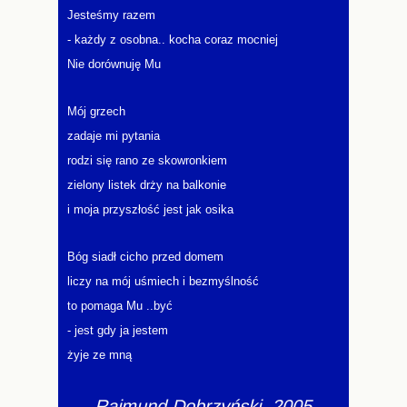
Jesteśmy razem
- każdy z osobna.. kocha coraz mocniej
Nie dorównuję Mu
Mój grzech
zadaje mi pytania
rodzi się rano ze skowronkiem
zielony listek drży na balkonie
i moja przyszłość jest jak osika
Bóg siadł cicho przed domem
liczy na mój uśmiech i bezmyślność
to pomaga Mu ..być
- jest gdy ja jestem
żyje ze mną
Rajmund Dobrzyński 2005