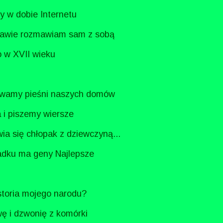
ny w dobie Internetu
 kawie rozmawiam sam z sobą
ło w XVII wieku
wamy pieśni naszych domów
la i piszemy wiersze
ia się chłopak z dziewczyną...
adku ma geny Najlepsze
istoria mojego narodu?
wę i dzwonię z komórki