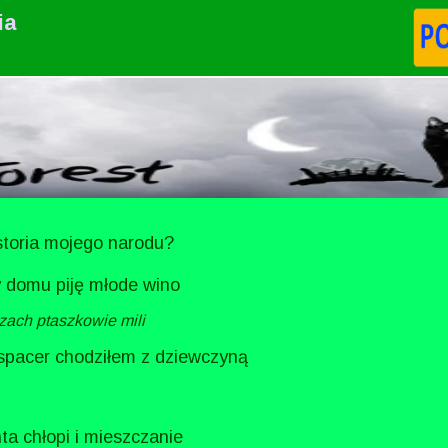
ia
istoria mojego narodu?
y domu piję młode wino
czach ptaszkowie mili
 spacer chodziłem z dziewczyną
hta chłopi i mieszczanie