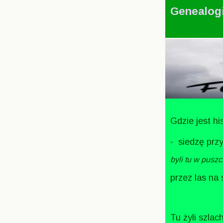
Genealog
Gdzie jest h
- siedzę prz
byli tu w pusz
przez las na
Tu żyli szlac