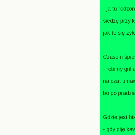
- ja tu rodzo
siedzę przy
jak to się ży
Czasem śpie
- robimy gril
na czat umaw
bo po pradzi
Gdzie jest h
- gdy piję ka