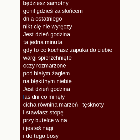
będziesz samotny
gonił gdzieś za słońcem
dnia ostatniego
nikt cię nie wyręczy
Jest dzień godzina
ta jedna minuta
gdy to co kochasz zapuka do ciebie
wargi spierzchnięte
oczy rozmarzone
pod białym żaglem
na błękitnym niebie
Jest dzień godzina
l
as dni co minęły
cicha równina marzeń i tęsknoty
i stawiasz stopę
przy butelce wina
i jesteś nagi
i do tego bosy