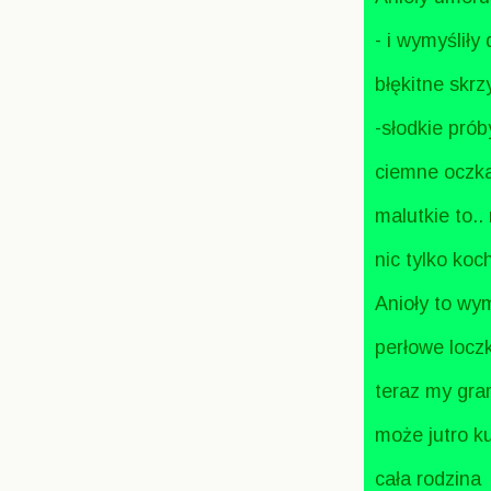
- i wymyśliły
błękitne skrz
-słodkie pró
ciemne oczk
malutkie to..
nic tylko koc
Anioły to wym
perłowe loczk
teraz my gra
może jutro k
cała rodzina