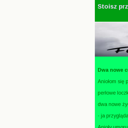
Stoisz pr
Dwa nowe c
Aniołom się 
perłowe loczk
dwa nowe życ
- ja przygląd
Anioły umorus