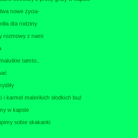
 dwa nowe życia-
ydła dla rodziny
by rozmowy z nami
a
 malutkie tamto..
hać
yśliły
i i karmel maleńkich słodkich buź
my w kapsle
upimy sobie skakanki