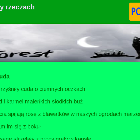
zy rzeczach
uda
przyśniły cuda o ciemnych oczkach
i i karmel maleńkich słodkich buź
ia spijają rosę z bławatków w naszych ogrodach marze
am im się z boku-
ane strzelały z procy grały w kapsle