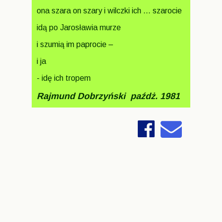
ona szara on szary i wilczki ich ... szarocie
idą po Jarosławia murze
i szumią im paprocie –
i ja
- idę ich tropem
Rajmund Dobrzyński paźdż. 1981