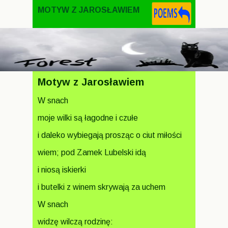
MOTYW Z JAROSŁAWIEM
Motyw z Jarosławiem
W snach
moje wilki są łagodne i czułe
i daleko wybiegają prosząc o ciut miłości
wiem; pod Zamek Lubelski idą
i niosą iskierki
i butelki z winem skrywają za uchem
W snach
widzę wilczą rodzinę: