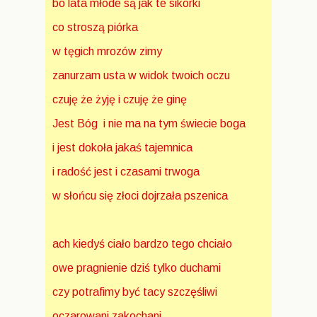
bo lata młode są jak te sikorki
co stroszą piórka
w tęgich mrozów zimy
zanurzam usta w widok twoich oczu
czuję że żyję i czuję że ginę
Jest Bóg i nie ma na tym świecie boga
i jest dokoła jakaś tajemnica
i radość jest i czasami trwoga
w słońcu się złoci dojrzała pszenica
ach kiedyś ciało bardzo tego chciało
owe pragnienie dziś tylko duchami
czy potrafimy być tacy szczęśliwi
oczarowani zakochani