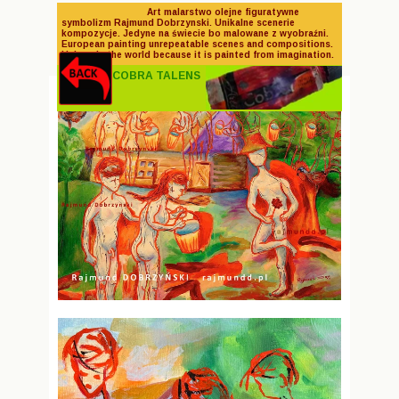
Art malarstwo olejne figuratywne
symbolizm Rajmund Dobrzynski. Unikalne scenerie
kompozycje. Jedyne na świecie bo malowane z wyobraźni.
European painting unrepeatable scenes and compositions.
Watermixable Oil Paintings
Unique in the world because it is painted from imagination.
COBRA TALENS