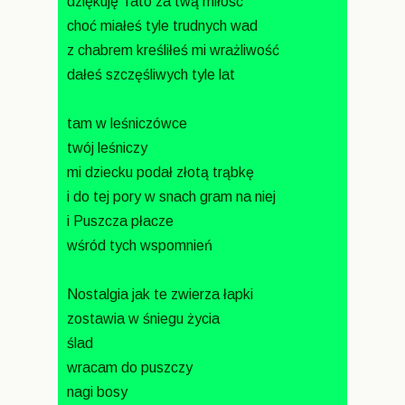
dziękuję Tato za twą miłość
choć miałeś tyle trudnych wad
z chabrem kreśliłeś mi wrażliwość
dałeś szczęśliwych tyle lat
tam w leśniczówce
twój leśniczy
mi dziecku podał złotą trąbkę
i do tej pory w snach gram na niej
i Puszcza płacze
wśród tych wspomnień
Nostalgia jak te zwierza łapki
zostawia w śniegu życia
ślad
wracam do puszczy
nagi bosy