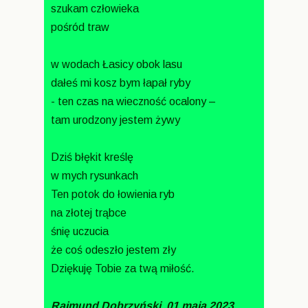
szukam człowieka
pośród traw
w wodach Łasicy obok lasu
dałeś mi kosz bym łapał ryby
- ten czas na wieczność ocalony –
tam urodzony jestem żywy
Dziś błękit kreślę
w mych rysunkach
Ten potok do łowienia ryb
na złotej trąbce
śnię uczucia
że coś odeszło jestem zły
Dziękuję Tobie za twą miłość.
Rajmund Dobrzyński 01 maja 2023