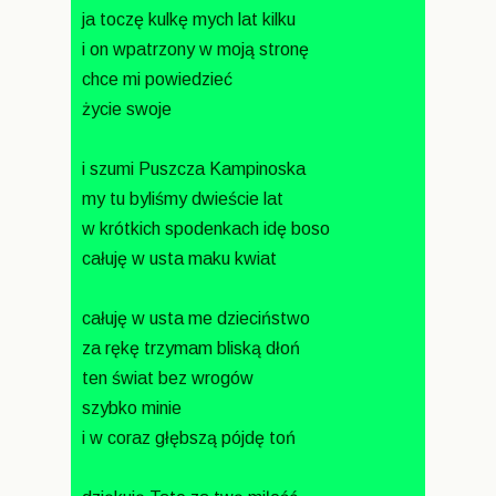
ja toczę kulkę mych lat kilku
i on wpatrzony w moją stronę
chce mi powiedzieć
życie swoje
i szumi Puszcza Kampinoska
my tu byliśmy dwieście lat
w krótkich spodenkach idę boso
całuję w usta maku kwiat
całuję w usta me dzieciństwo
za rękę trzymam bliską dłoń
ten świat bez wrogów
szybko minie
i w coraz głębszą pójdę toń