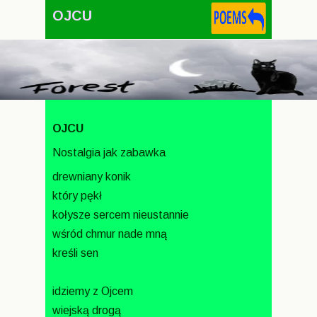
OJCU
OJCU
Nostalgia jak zabawka
drewniany konik
który pękł
kołysze sercem nieustannie
wśród chmur nade mną
kreśli sen
idziemy z Ojcem
wiejską drogą