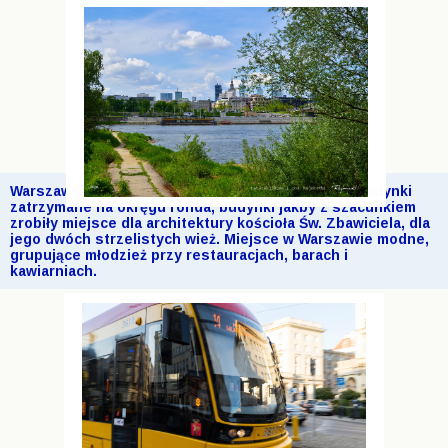
Warszawski Plac Zbawiciela otoczony jest przez budynki
zatrzymane na okręgu ronda, budynki jakby z szacunkiem
zrobiły miejsce dla architektury kościoła Św. Zbawiciela, dla
jego dwóch strzelistych wież. Miejsce w Warszawie modne,
grupujące młodzież przy restauracjach, barach i
kawiarniach.