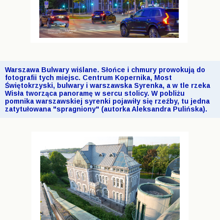
Warszawa Bulwary wiślane. Słońce i chmury prowokują do
fotografii tych miejsc. Centrum Kopernika, Most
Świętokrzyski, bulwary i warszawska Syrenka, a w tle rzeka
Wisła tworząca panoramę w sercu stolicy. W pobliżu
pomnika warszawskiej syrenki pojawiły się rzeźby, tu jedna
zatytułowana "spragniony" (autorka Aleksandra Pulińska).