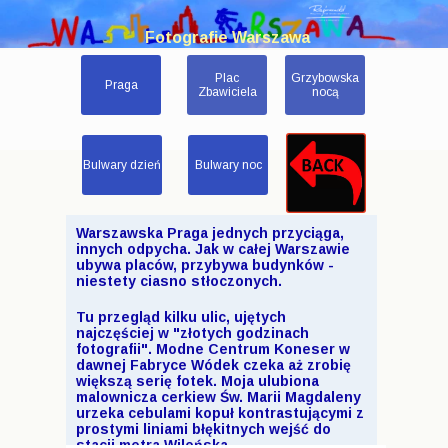
Fotografie Warszawa
Plac
Grzybowska
Praga
Zbawiciela
nocą
Bulwary dzień
Bulwary noc
Warszawska Praga jednych przyciąga,
innych odpycha. Jak w całej Warszawie
ubywa placów, przybywa budynków -
niestety ciasno stłoczonych.
Tu przegląd kilku ulic, ujętych
najczęściej w "złotych godzinach
fotografii". Modne Centrum Koneser w
dawnej Fabryce Wódek czeka aż zrobię
większą serię fotek. Moja ulubiona
malownicza cerkiew Św. Marii Magdaleny
urzeka cebulami kopuł kontrastującymi z
prostymi liniami błękitnych wejść do
stacji metra Wileńska.