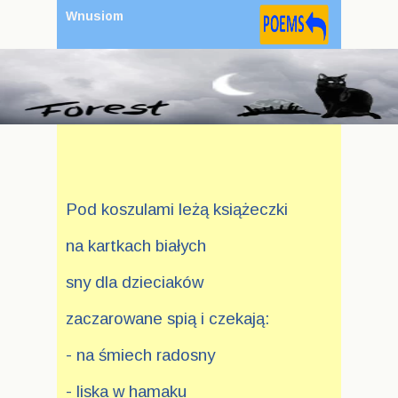
Wnusiom
Pod koszulami leżą książeczki
na kartkach białych
sny dla dzieciaków
zaczarowane spią i czekają:
- na śmiech radosny
- liska w hamaku